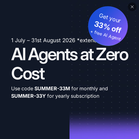
Get your
33% off
+ free AI Agent
1 July – 31st August 2026 *extended
AI Agents at Zero
Cost
Use code
SUMMER-33M
for monthly and
SUMMER-33Y
for yearly subscription