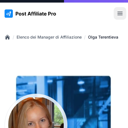
:site.title
Apr
/
/
Elenco dei Manager di Affiliazione
Olga Terentieva
Home