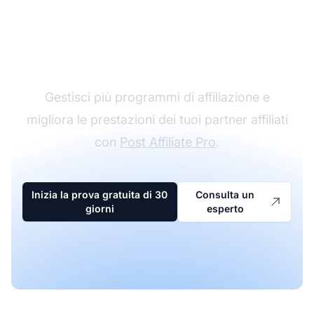
Il leader nel software di
affiliazione
Gestisci più programmi di affiliazione e
migliora le prestazioni dei tuoi partner affiliati
con
Post Affiliate Pro
.
Inizia la prova gratuita di 30
Consulta un
giorni
esperto