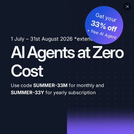
Get your
33% off
+ free AI Agent
1 July – 31st August 2026 *extended
AI Agents at Zero
Cost
Use code
SUMMER-33M
for monthly and
SUMMER-33Y
for yearly subscription