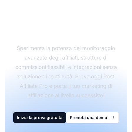
programma di
affiliazione con Post
Affiliate Pro
Sperimenta la potenza del monitoraggio
avanzato degli affiliati, strutture di
commissioni flessibili e integrazioni senza
soluzione di continuità. Prova oggi
Post
Affiliate Pro
e porta il tuo marketing di
affiliazione al livello successivo!
Inizia la prova gratuita
Prenota una demo