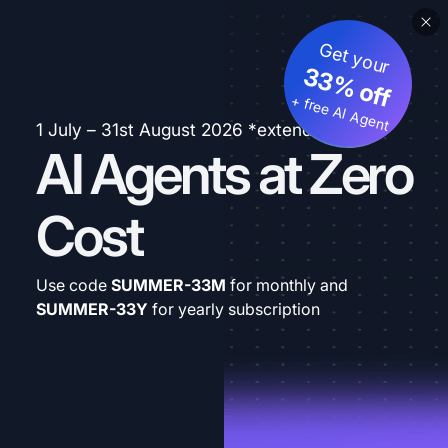
Get your
33% off
+ free AI Agent
1 July – 31st August 2026 *extended
AI Agents at Zero
Cost
Use code
SUMMER-33M
for monthly and
SUMMER-33Y
for yearly subscription