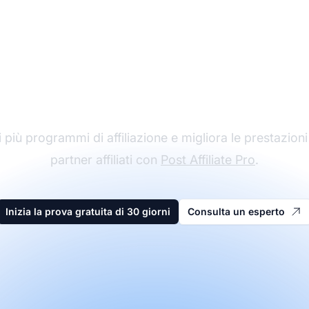
l leader nel software 
affiliazione
 più programmi di affiliazione e migliora le prestazioni
partner affiliati con
Post Affiliate Pro
.
Inizia la prova gratuita di 30 giorni
Consulta un esperto