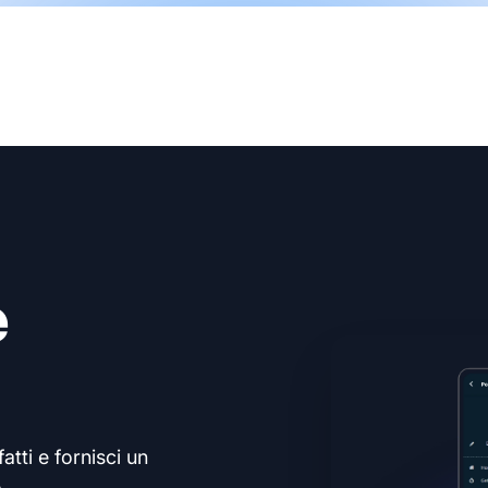
e
atti e fornisci un
.