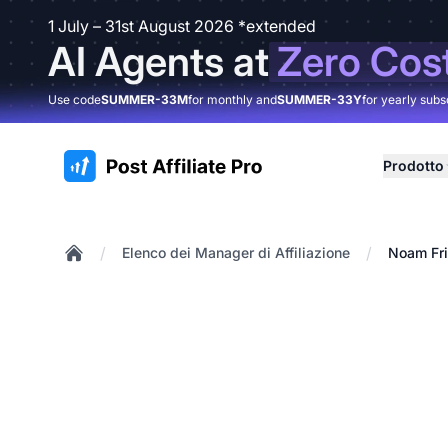
1 July – 31st August 2026 *extended
AI Agents at
Zero Cos
Use code
SUMMER-33M
for monthly and
SUMMER-33Y
for yearly subs
:site.title
Prodotto
/
/
Elenco dei Manager di Affiliazione
Noam Fr
Home