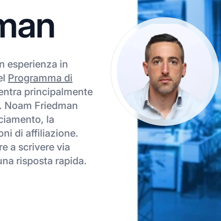
man
n esperienza in
el
Programma di
ntra principalmente
bale. Noam Friedman
cciamento, la
ni di affiliazione.
e a scrivere via
una risposta rapida.