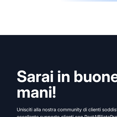
Sarai in buon
mani!
Unisciti alla nostra community di clienti soddisf
eccellente supporto clienti con PostAffiliatePro