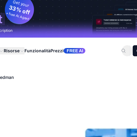
Get your
33% off
+ free AI Agent
t
cription
Risorse
Funzionalità
Prezzi
FREE AI
iedman