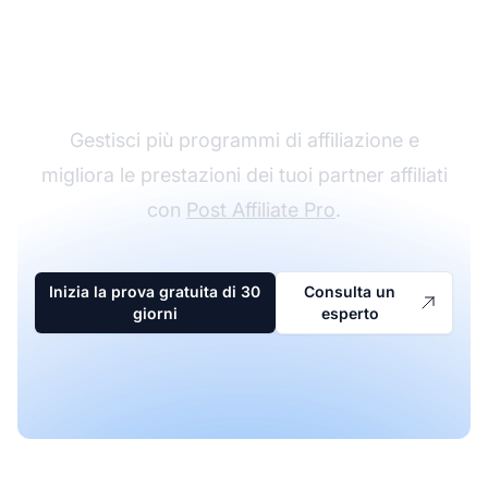
Il leader nel software di
affiliazione
Gestisci più programmi di affiliazione e
migliora le prestazioni dei tuoi partner affiliati
con
Post Affiliate Pro
.
Inizia la prova gratuita di 30
Consulta un
giorni
esperto