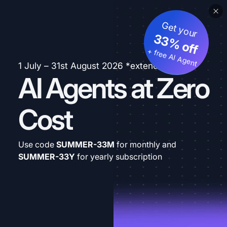
Get your
33% off
+ free AI Agent
1 July – 31st August 2026 *extended
AI Agents at Zero
Cost
Use code
SUMMER-33M
for monthly and
SUMMER-33Y
for yearly subscription