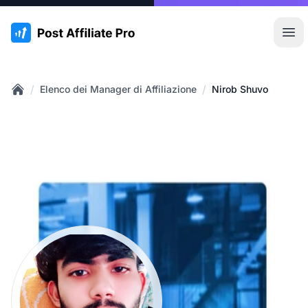
:site.title
Apr
/
/
Elenco dei Manager di Affiliazione
Nirob Shuvo
Home