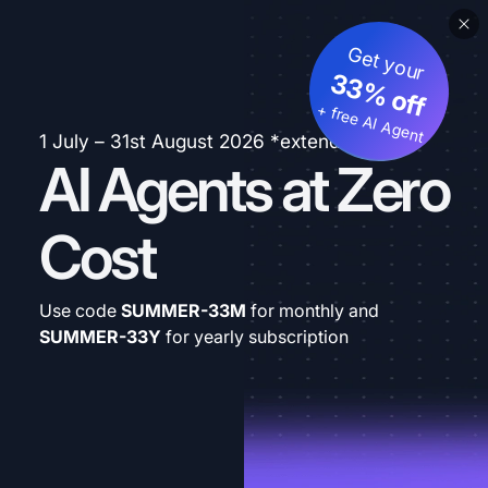
Get your
33% off
+ free AI Agent
1 July – 31st August 2026 *extended
AI Agents at Zero
Cost
Use code
SUMMER-33M
for monthly and
SUMMER-33Y
for yearly subscription