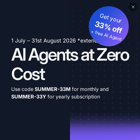
Get your
33% off
+ free AI Agent
1 July – 31st August 2026 *extended
AI Agents at Zero
Cost
Use code
SUMMER-33M
for monthly and
SUMMER-33Y
for yearly subscription