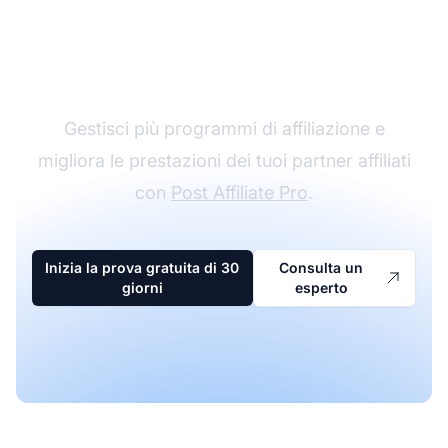
Il leader nel software di
affiliazione
Gestisci più programmi di affiliazione e
migliora le prestazioni dei tuoi partner affiliati
con
Post Affiliate Pro
.
Inizia la prova gratuita di 30
Consulta un
giorni
esperto