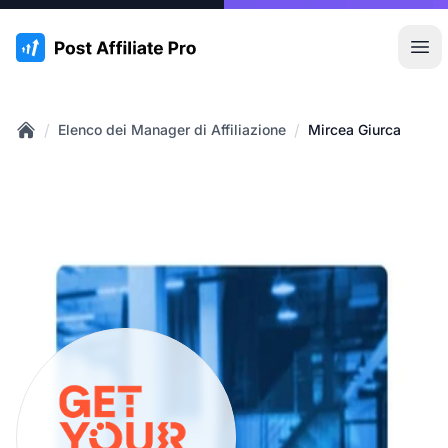
:site.title
Apr
/
/
Elenco dei Manager di Affiliazione
Mircea Giurca
Home