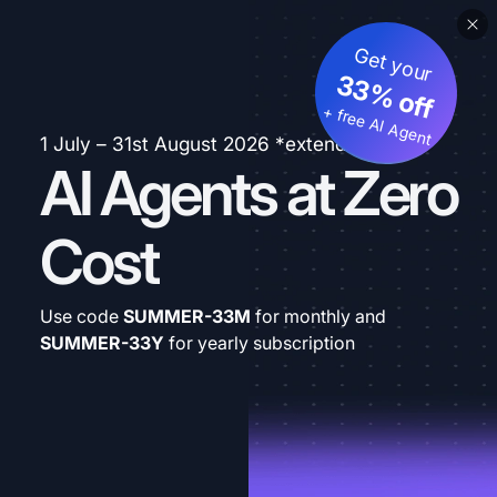
Get your
33% off
+ free AI Agent
1 July – 31st August 2026 *extended
AI Agents at Zero
Cost
Use code
SUMMER-33M
for monthly and
SUMMER-33Y
for yearly subscription