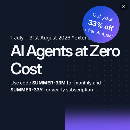
Get your
33% off
+ free AI Agent
1 July – 31st August 2026 *extended
AI Agents at Zero
Cost
Use code
SUMMER-33M
for monthly and
SUMMER-33Y
for yearly subscription