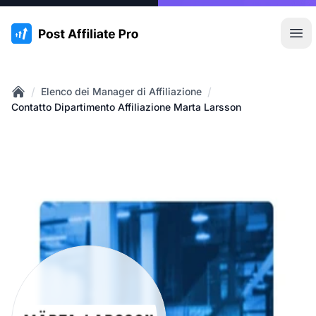
:site.title
Apr
/
/
Elenco dei Manager di Affiliazione
Home
Contatto Dipartimento Affiliazione Marta Larsson