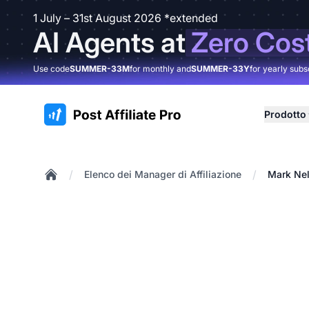
1 July – 31st August 2026 *extended
AI Agents at
Zero Cos
Use code
SUMMER-33M
for monthly and
SUMMER-33Y
for yearly subs
:site.title
Prodotto
/
/
Elenco dei Manager di Affiliazione
Mark Ne
Home