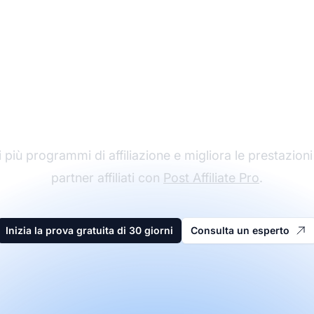
l leader nel software 
affiliazione
 più programmi di affiliazione e migliora le prestazioni
partner affiliati con
Post Affiliate Pro
.
Inizia la prova gratuita di 30 giorni
Consulta un esperto