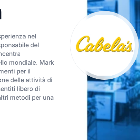
n
sperienza nel
sponsabile del
ncentra
ivello mondiale. Mark
enti per il
ne delle attività di
ntiti libero di
altri metodi per una