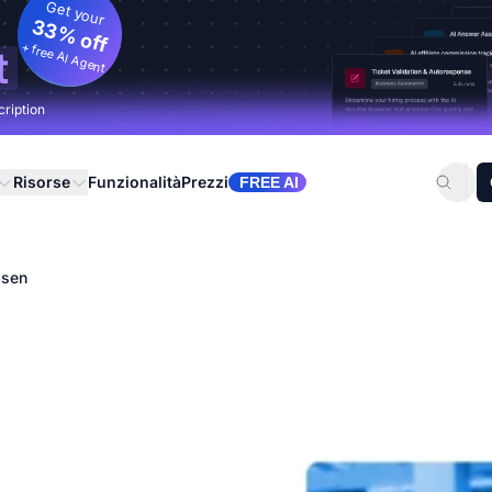
Get your
33% off
+ free AI Agent
t
cription
Risorse
Funzionalità
Prezzi
FREE AI
lsen