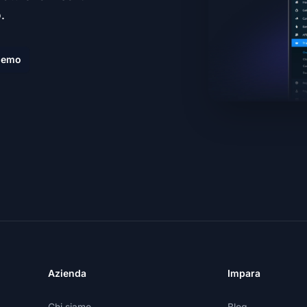
.
demo
Azienda
Impara
Chi siamo
Blog