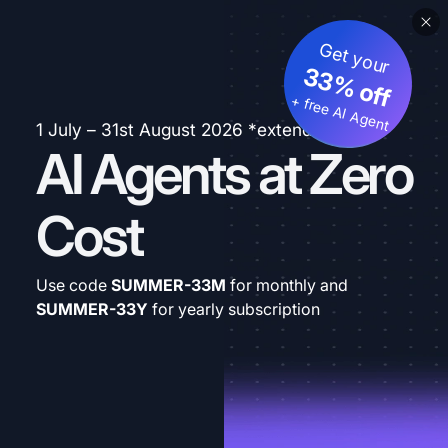
Get your
33% off
+ free AI Agent
1 July – 31st August 2026 *extended
AI Agents at Zero
Cost
Use code
SUMMER-33M
for monthly and
SUMMER-33Y
for yearly subscription