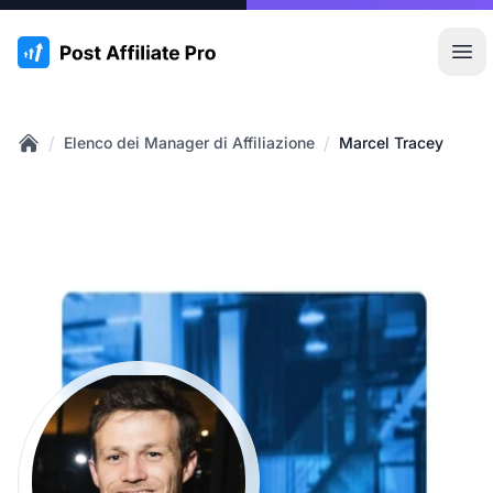
:site.title
Apr
/
/
Elenco dei Manager di Affiliazione
Marcel Tracey
Home