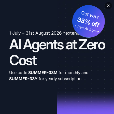
Get your
33% off
+ free AI Agent
1 July – 31st August 2026 *extended
AI Agents at Zero
Cost
Use code
SUMMER-33M
for monthly and
SUMMER-33Y
for yearly subscription