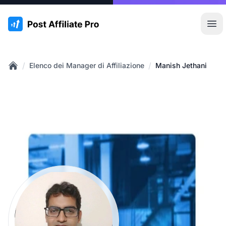
:site.title
Apr
/
/
Elenco dei Manager di Affiliazione
Manish Jethani
Home