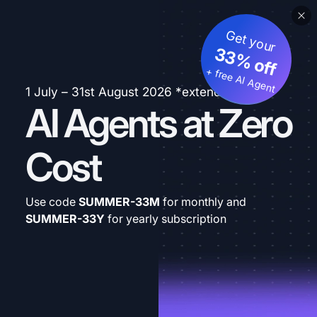
Get your
33% off
+ free AI Agent
1 July – 31st August 2026 *extended
AI Agents at Zero
Cost
Use code
SUMMER-33M
for monthly and
SUMMER-33Y
for yearly subscription