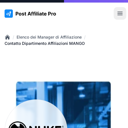
:site.title
Apr
/
/
Elenco dei Manager di Affiliazione
Home
Contatto Dipartimento Affiliazioni MANGO