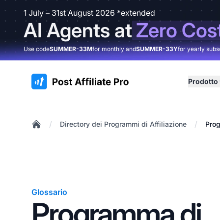
1 July – 31st August 2026 *extended
AI Agents at
Zero Cos
Use code
SUMMER-33M
for monthly and
SUMMER-33Y
for yearly subs
:site.title
Prodotto
/
/
Directory dei Programmi di Affiliazione
Prog
Home
Glossario
Programma di