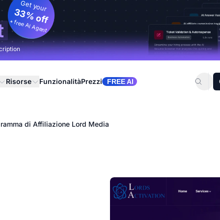
Get your
33% off
+ free AI Agent
t
cription
Risorse
Funzionalità
Prezzi
FREE AI
ramma di Affiliazione Lord Media