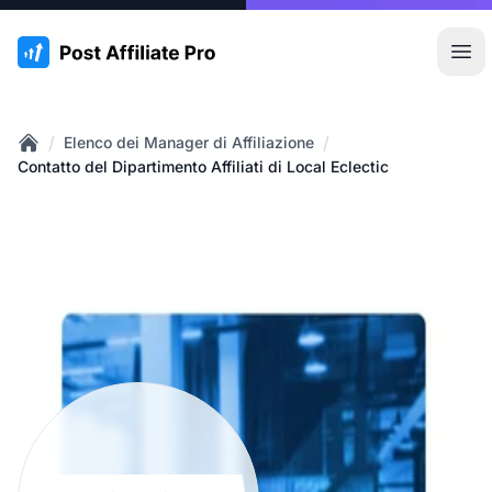
:site.title
Apr
/
/
Elenco dei Manager di Affiliazione
Home
Contatto del Dipartimento Affiliati di Local Eclectic