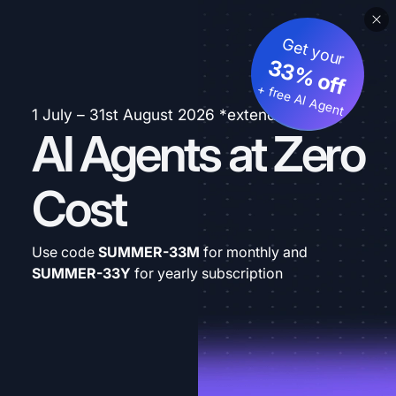
Get your
33% off
+ free AI Agent
1 July – 31st August 2026 *extended
AI Agents at Zero
Cost
Use code
SUMMER-33M
for monthly and
SUMMER-33Y
for yearly subscription