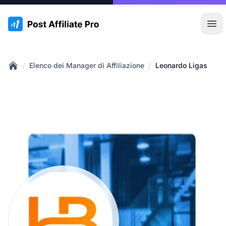
:site.title
Apr
/
/
Elenco dei Manager di Affiliazione
Leonardo Ligas
Home