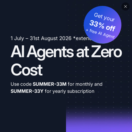
Get your
33% off
+ free AI Agent
1 July – 31st August 2026 *extended
AI Agents at Zero
Cost
Use code
SUMMER-33M
for monthly and
SUMMER-33Y
for yearly subscription