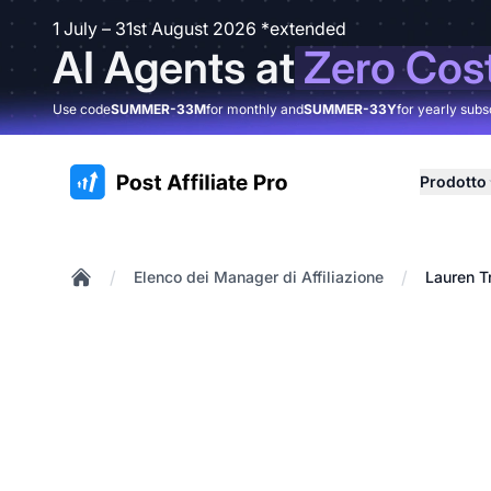
1 July – 31st August 2026 *extended
AI Agents at
Zero Cos
Use code
SUMMER-33M
for monthly and
SUMMER-33Y
for yearly subs
:site.title
Prodotto
/
/
Elenco dei Manager di Affiliazione
Lauren T
Home