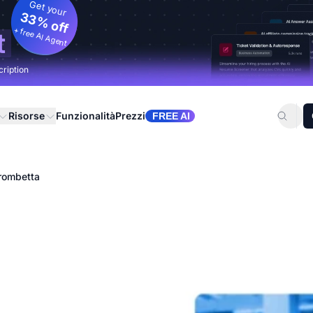
Get your
33% off
+ free AI Agent
t
cription
Risorse
Funzionalità
Prezzi
FREE AI
rombetta