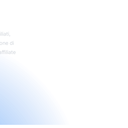
iliate
iati,
ione di
ffiliate