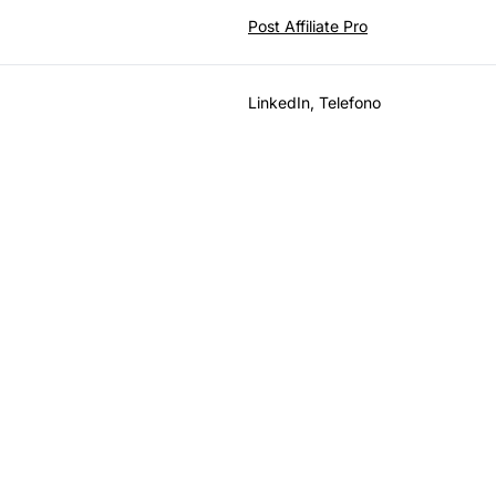
Post Affiliate Pro
LinkedIn, Telefono
crescere il tuo prog