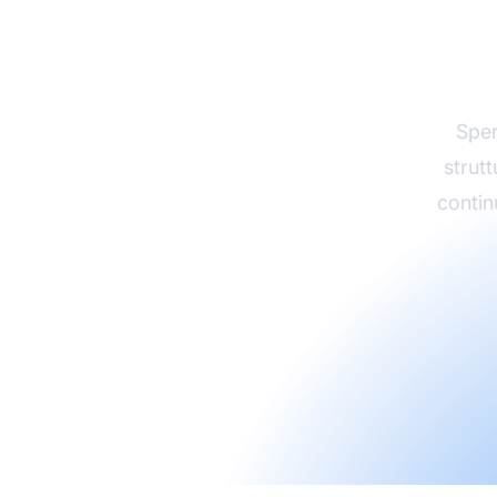
di af
Sper
strutt
continu