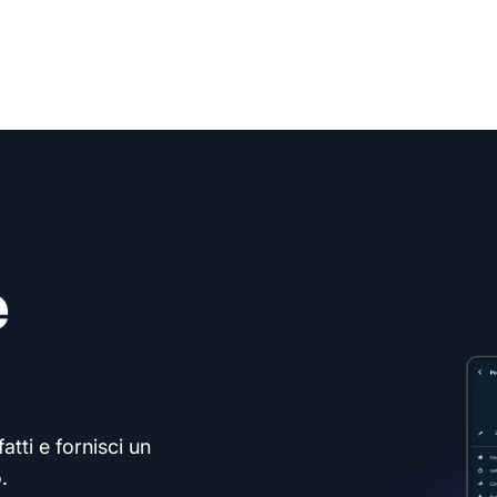
e
atti e fornisci un
.