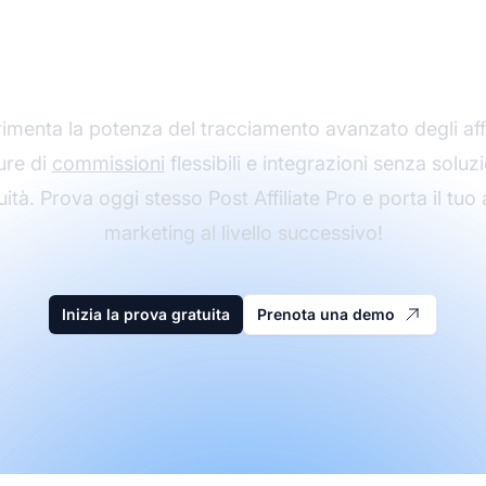
filiazione con Post Aff
Pro
imenta la potenza del tracciamento avanzato degli affil
ure di
commissioni
flessibili e integrazioni senza soluz
ità. Prova oggi stesso Post Affiliate Pro e porta il tuo a
marketing al livello successivo!
Inizia la prova gratuita
Prenota una demo