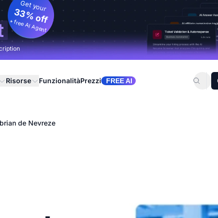
Get your
33% off
+ free AI Agent
t
cription
Risorse
Funzionalità
Prezzi
FREE AI
brian de Nevreze