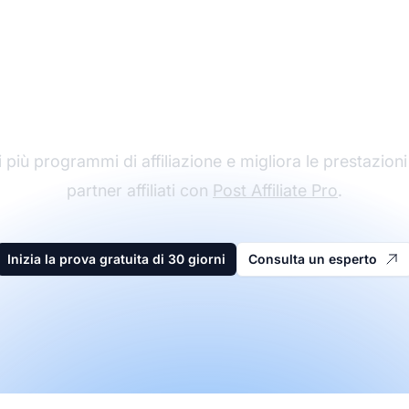
l leader nel software 
affiliazione
 più programmi di affiliazione e migliora le prestazioni
partner affiliati con
Post Affiliate Pro
.
Inizia la prova gratuita di 30 giorni
Consulta un esperto