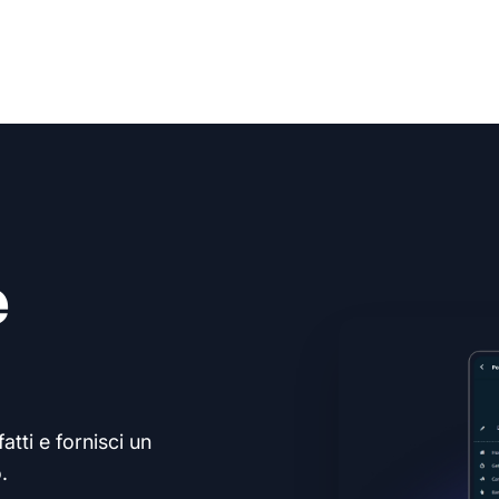
e
atti e fornisci un
.