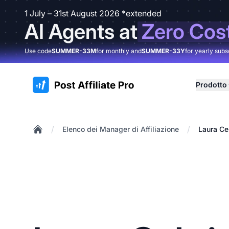
1 July – 31st August 2026 *extended
AI Agents at
Zero Cos
Use code
SUMMER-33M
for monthly and
SUMMER-33Y
for yearly subs
:site.title
Prodotto
/
/
Elenco dei Manager di Affiliazione
Laura Ce
Home