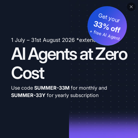
Get your
33% off
+ free AI Agent
1 July – 31st August 2026 *extended
AI Agents at Zero
Cost
Use code
SUMMER-33M
for monthly and
SUMMER-33Y
for yearly subscription