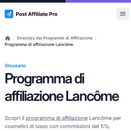
:site.title
Apr
/
/
Directory dei Programmi di Affiliazione
Home
Programma di affiliazione Lancôme
Glossario
Programma di
affiliazione Lancôme
Scopri il
programma di affiliazione
Lancôme per
cosmetici di lusso con commissioni del 5%,