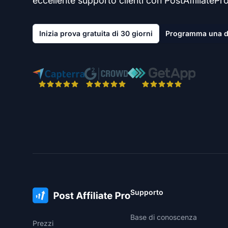
eccellente supporto clienti con PostAffiliatePro
Inizia prova gratuita di 30 giorni
Programma una 
Supporto
Base di conoscenza
Prezzi