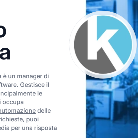
o
ra
ra è un manager di
tware. Gestisce il
incipalmente le
 Si occupa
automazione
delle
richieste, puoi
edia per una risposta