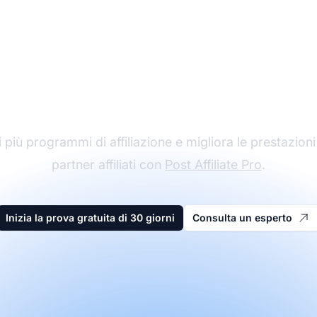
l leader nel software 
affiliazione
 più programmi di affiliazione e migliora le prestazioni
partner affiliati con
Post Affiliate Pro
.
Inizia la prova gratuita di 30 giorni
Consulta un esperto