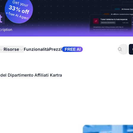
Get your
33% off
+ free AI Agent
t
cription
Risorse
Funzionalità
Prezzi
FREE AI
del Dipartimento Affiliati Kartra