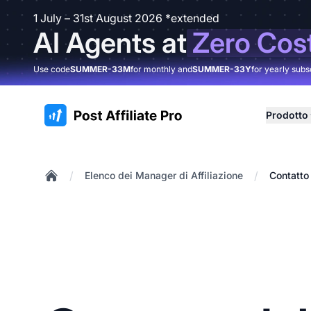
1 July – 31st August 2026 *extended
AI Agents at
Zero Cos
Use code
SUMMER-33M
for monthly and
SUMMER-33Y
for yearly subs
:site.title
Prodotto
/
/
Elenco dei Manager di Affiliazione
Contatto 
Home