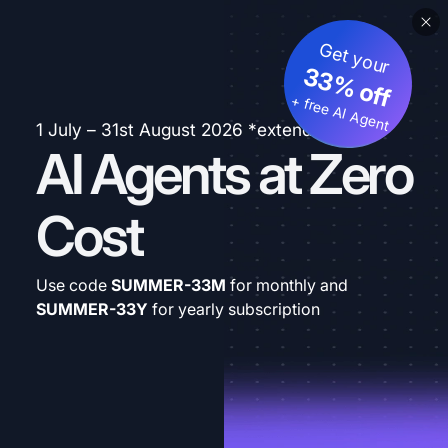
Get your
33% off
+ free AI Agent
1 July – 31st August 2026 *extended
AI Agents at Zero
Cost
Use code
SUMMER-33M
for monthly and
SUMMER-33Y
for yearly subscription