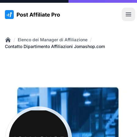
:site.title
Apr
/
/
Elenco dei Manager di Affiliazione
Home
Contatto Dipartimento Affiliazioni Jomashop.com