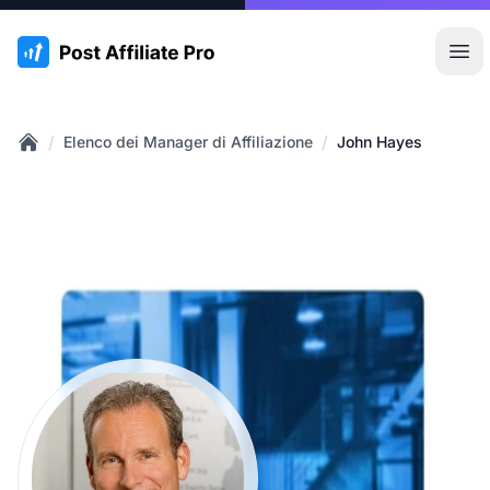
:site.title
Apr
/
/
Elenco dei Manager di Affiliazione
John Hayes
Home