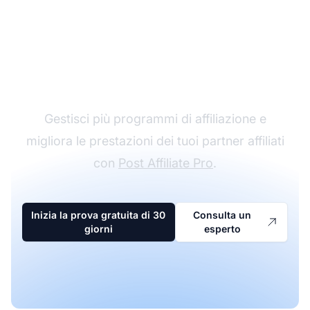
Il leader nel software di
affiliazione
Gestisci più programmi di affiliazione e
migliora le prestazioni dei tuoi partner affiliati
con
Post Affiliate Pro
.
Inizia la prova gratuita di 30
Consulta un
giorni
esperto