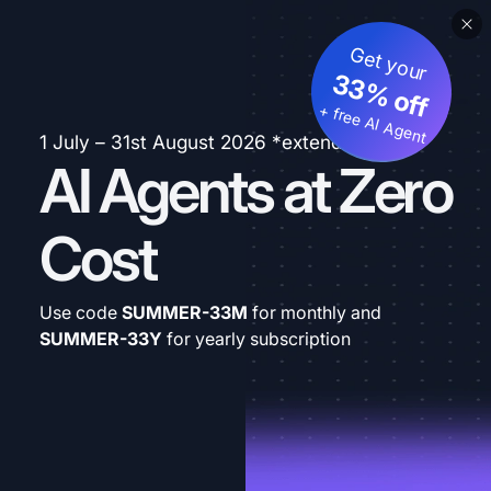
Get your
33% off
+ free AI Agent
1 July – 31st August 2026 *extended
AI Agents at Zero
Cost
Use code
SUMMER-33M
for monthly and
SUMMER-33Y
for yearly subscription