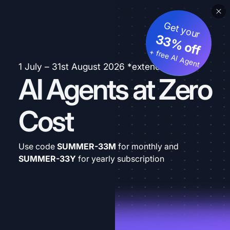
Get your
33% off
+ free AI Agent
1 July – 31st August 2026 *extended
AI Agents at Zero
Cost
Use code
SUMMER-33M
for monthly and
SUMMER-33Y
for yearly subscription