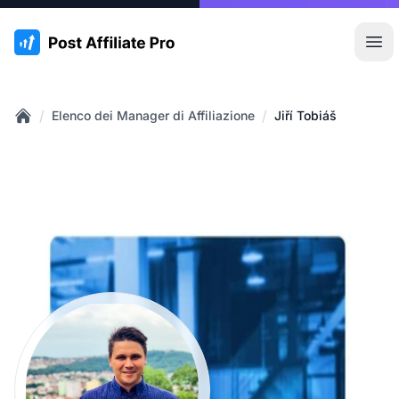
:site.title
Apr
/
/
Elenco dei Manager di Affiliazione
Jiří Tobiáš
Home