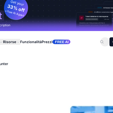
Get your
33% off
+ free AI Agent
t
cription
Risorse
Funzionalità
Prezzi
FREE AI
unter