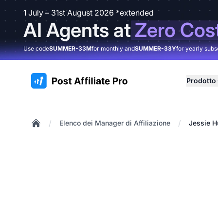
1 July – 31st August 2026 *extended
AI Agents at
Zero Cos
Use code
SUMMER-33M
for monthly and
SUMMER-33Y
for yearly subs
:site.title
Prodotto
/
/
Elenco dei Manager di Affiliazione
Jessie H
Home