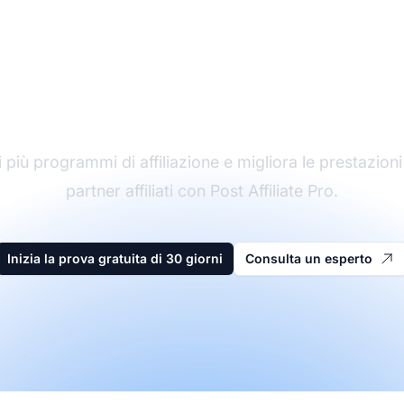
l leader nel software 
affiliazione
 più programmi di affiliazione e migliora le prestazioni
partner affiliati con Post Affiliate Pro.
Inizia la prova gratuita di 30 giorni
Consulta un esperto