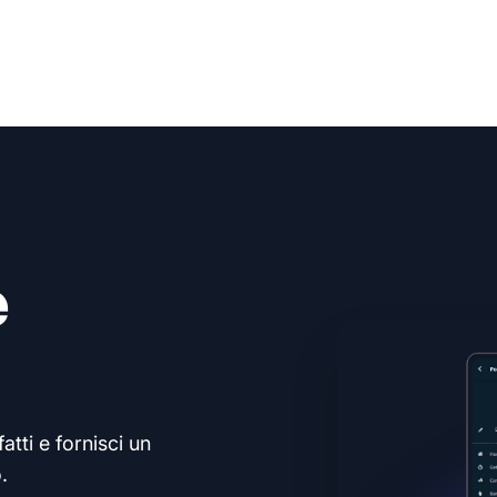
e
atti e fornisci un
.