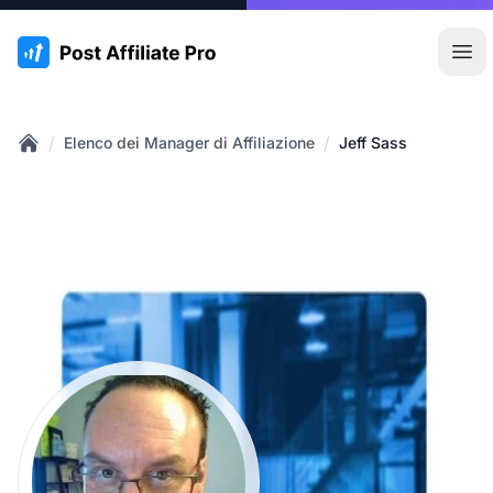
:site.title
Apr
/
/
Elenco dei Manager di Affiliazione
Jeff Sass
Home