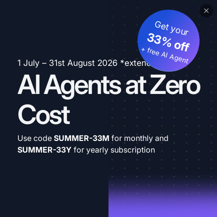
Get your
33% off
+ free AI Agent
1 July – 31st August 2026 *extended
AI Agents at Zero
Cost
Use code
SUMMER-33M
for monthly and
SUMMER-33Y
for yearly subscription