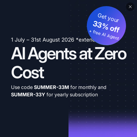
Get your
33% off
+ free AI Agent
1 July – 31st August 2026 *extended
AI Agents at Zero
Cost
Use code
SUMMER-33M
for monthly and
SUMMER-33Y
for yearly subscription