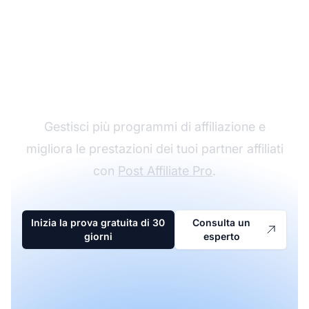
Il leader nel software di
affiliazione
Gestisci più programmi di affiliazione e
migliora le prestazioni dei tuoi partner affiliati
con
Post Affiliate Pro
.
Inizia la prova gratuita di 30
Consulta un
giorni
esperto