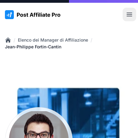
:site.title
Apr
/
/
Elenco dei Manager di Affiliazione
Home
Jean-Philippe Fortin-Cantin