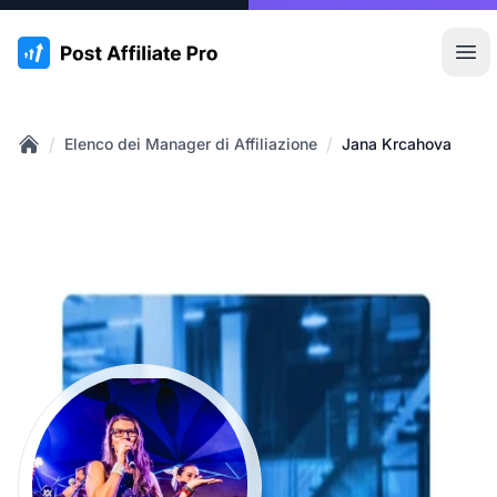
:site.title
Apr
/
/
Elenco dei Manager di Affiliazione
Jana Krcahova
Home