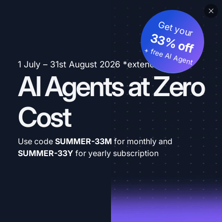
Get your
33% off
+ free AI Agent
1 July – 31st August 2026 *extended
AI Agents at Zero
Cost
Use code
SUMMER-33M
for monthly and
SUMMER-33Y
for yearly subscription