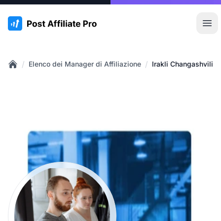
:site.title
Apr
/
/
Elenco dei Manager di Affiliazione
Irakli Changashvili
Home