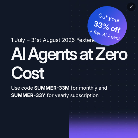
Get your
33% off
+ free AI Agent
1 July – 31st August 2026 *extended
AI Agents at Zero
Cost
Use code
SUMMER-33M
for monthly and
SUMMER-33Y
for yearly subscription