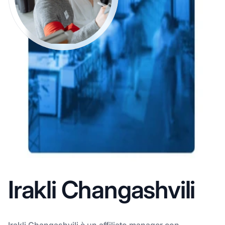
Irakli Changashvili
Irakli Changashvili è un affiliato manager con