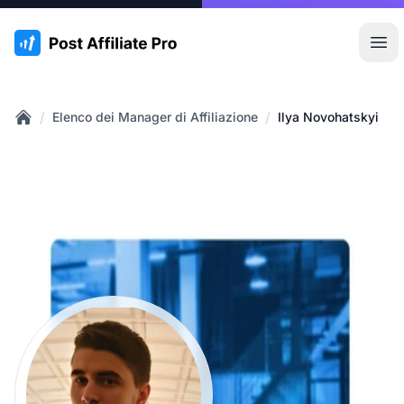
:site.title
Apr
/
/
Elenco dei Manager di Affiliazione
Ilya Novohatskyi
Home