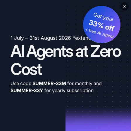
Get your
33% off
+ free AI Agent
1 July – 31st August 2026 *extended
AI Agents at Zero
Cost
Use code
SUMMER-33M
for monthly and
SUMMER-33Y
for yearly subscription