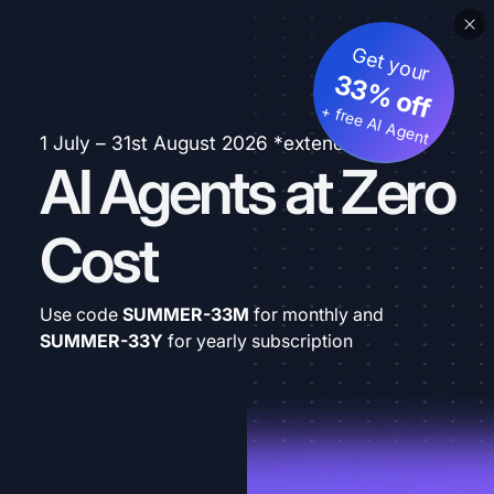
Get your
33% off
+ free AI Agent
1 July – 31st August 2026 *extended
AI Agents at Zero
Cost
Use code
SUMMER-33M
for monthly and
SUMMER-33Y
for yearly subscription