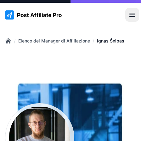
:site.title
Apr
/
/
Elenco dei Manager di Affiliazione
Ignas Šnipas
Home