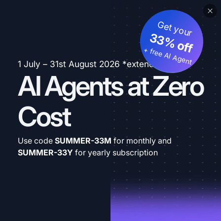
Get your
33% off
+ free AI Agent
1 July – 31st August 2026 *extended
AI Agents at Zero
Cost
Use code
SUMMER-33M
for monthly and
SUMMER-33Y
for yearly subscription