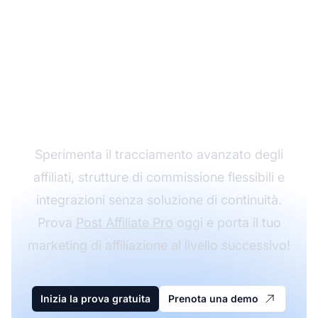
Fai crescere il tuo
programma di
affiliazione con Post
Affiliate Pro
Sperimenta il tracciamento avanzato degli
affiliati, strutture di commissione flessibili e
integrazioni senza soluzione di continuità.
Prova
Post Affiliate Pro
oggi e porta il tuo
marketing di affiliazione al livello successivo!
Inizia la prova gratuita
Prenota una demo