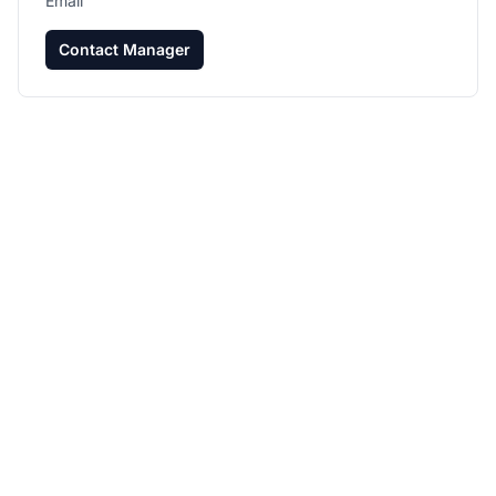
Email
Contact Manager
Fai crescere il tuo
programma di
affiliazione con Post