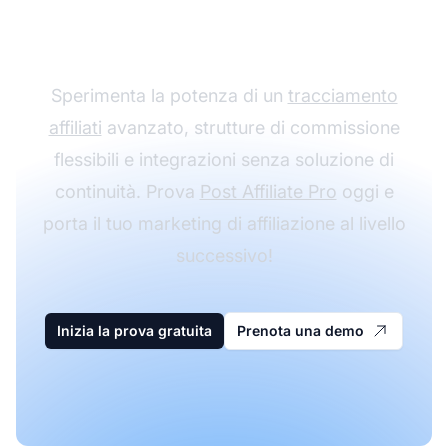
Affiliate Pro
Sperimenta la potenza di un
tracciamento
affiliati
avanzato, strutture di commissione
flessibili e integrazioni senza soluzione di
continuità. Prova
Post Affiliate Pro
oggi e
porta il tuo marketing di affiliazione al livello
successivo!
Inizia la prova gratuita
Prenota una demo