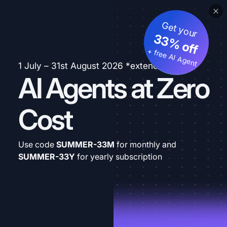
Get your
33% off
+ free AI Agent
1 July – 31st August 2026 *extended
AI Agents at Zero
Cost
Use code
SUMMER-33M
for monthly and
SUMMER-33Y
for yearly subscription