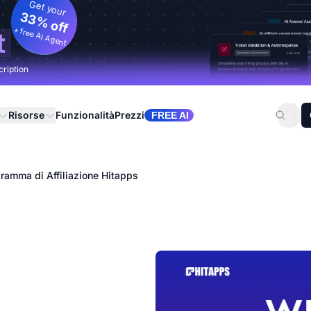
Get your
33% off
+ free AI Agent
t
cription
Risorse
Funzionalità
Prezzi
FREE AI
ramma di Affiliazione Hitapps