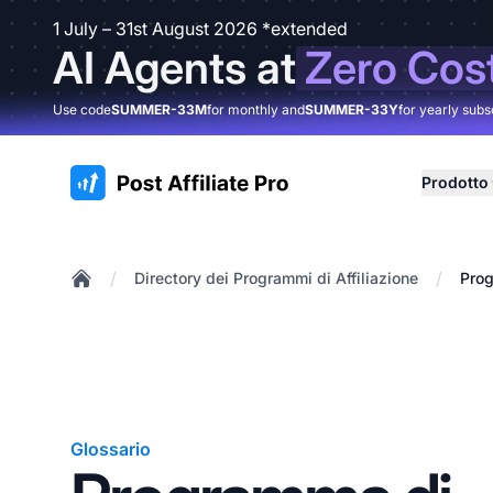
1 July – 31st August 2026 *extended
AI Agents at
Zero Cos
Use code
SUMMER-33M
for monthly and
SUMMER-33Y
for yearly subs
:site.title
Prodotto
/
/
Directory dei Programmi di Affiliazione
Prog
Home
Glossario