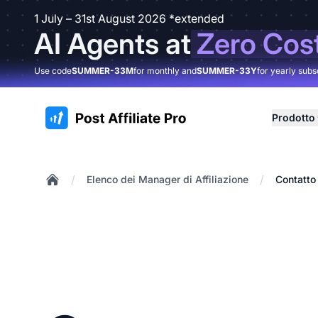
1 July – 31st August 2026 *extended
AI Agents at
Zero Cos
Use code
SUMMER-33M
for monthly and
SUMMER-33Y
for yearly subs
:site.title
Prodotto
/
/
Elenco dei Manager di Affiliazione
Contatto 
Home