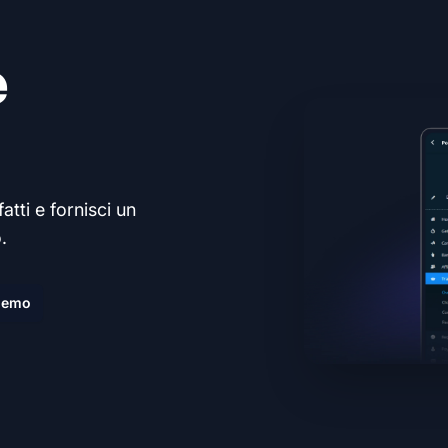
e
atti e fornisci un
.
demo