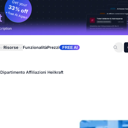
Get your
33% off
+ free AI Agent
t
cription
Risorse
Funzionalità
Prezzi
FREE AI
Dipartimento Affiliazioni Heilkraft