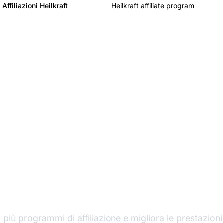
Affiliazioni Heilkraft
Heilkraft affiliate program
l leader nel software 
affiliazione
 più programmi di affiliazione e migliora le prestazioni