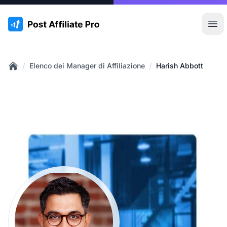
:site.title
Apr
/
/
Elenco dei Manager di Affiliazione
Harish Abbott
Home