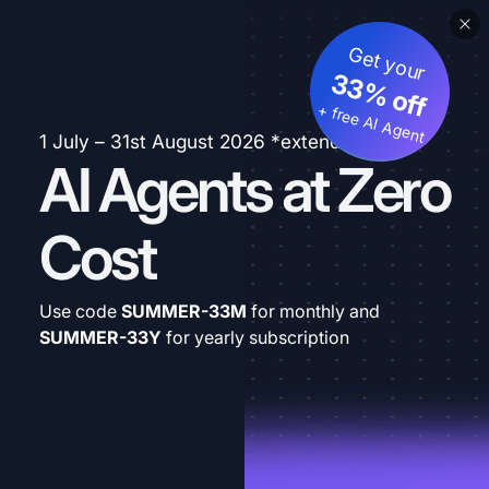
Get your
33% off
+ free AI Agent
1 July – 31st August 2026 *extended
AI Agents at Zero
Cost
Use code
SUMMER-33M
for monthly and
SUMMER-33Y
for yearly subscription