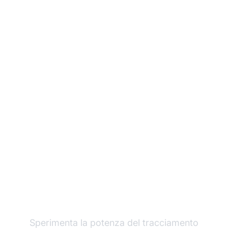
Fai crescere il tuo
programma di
affiliazione con Post
Affiliate Pro
Sperimenta la potenza del tracciamento