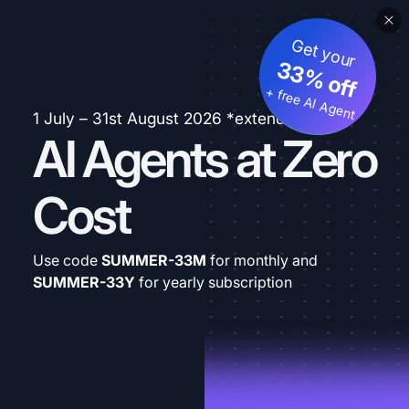
Get your
33% off
+ free AI Agent
1 July – 31st August 2026 *extended
AI Agents at Zero
Cost
Use code
SUMMER-33M
for monthly and
SUMMER-33Y
for yearly subscription