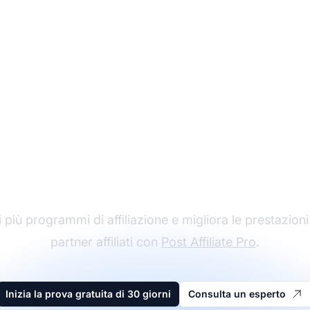
l leader nel software 
affiliazione
 più programmi di affiliazione e migliora le prestazioni
partner affiliati con
Post Affiliate Pro
.
Inizia la prova gratuita di 30 giorni
Consulta un esperto