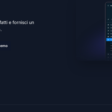
atti e fornisci un
.
demo