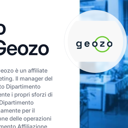
o
 Geozo
eozo è un affiliate
ting. Il manager del
o Dipartimento
te i propri sforzi di
o Dipartimento
namente per il
one delle operazioni
imento Affiliazione