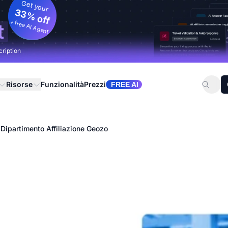
Get your
33% off
+ free AI Agent
t
cription
Risorse
Funzionalità
Prezzi
FREE AI
 Dipartimento Affiliazione Geozo