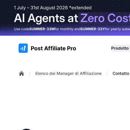
1 July – 31st August 2026 *extended
AI Agents at
Zero Cos
Use code
SUMMER-33M
for monthly and
SUMMER-33Y
for yearly subs
:site.title
Prodotto
/
/
Elenco dei Manager di Affiliazione
Contatto
Home