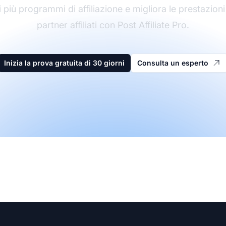
 più programmi di affiliazione e migliora le prestazioni
partner affiliati con
Post Affiliate Pro
.
Inizia la prova gratuita di 30 giorni
Consulta un esperto