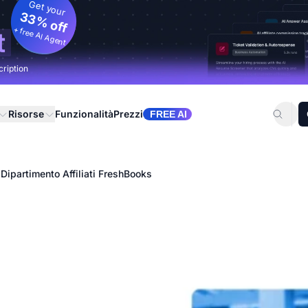
Get your
33% off
+ free AI Agent
t
cription
Risorse
Funzionalità
Prezzi
FREE AI
 Dipartimento Affiliati FreshBooks