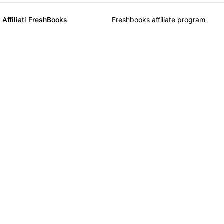
 Affiliati FreshBooks
Freshbooks affiliate program
l leader nel software 
affiliazione