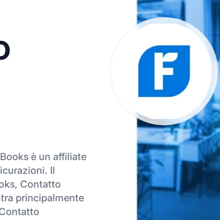
o
hBooks è un affiliate
urazioni. Il
oks, Contatto
ntra principalmente
l Contatto