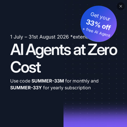
Get your
33% off
+ free AI Agent
1 July – 31st August 2026 *extended
AI Agents at Zero
Cost
Use code
SUMMER-33M
for monthly and
SUMMER-33Y
for yearly subscription