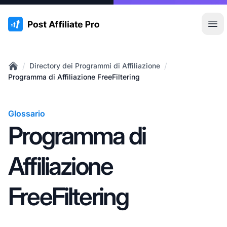
:site.title
Apr
/
/
Directory dei Programmi di Affiliazione
Home
Programma di Affiliazione FreeFiltering
Glossario
Programma di
Affiliazione
FreeFiltering