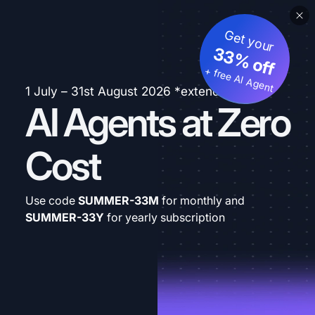
Get your
33% off
+ free AI Agent
1 July – 31st August 2026 *extended
AI Agents at Zero
Cost
Use code
SUMMER-33M
for monthly and
SUMMER-33Y
for yearly subscription