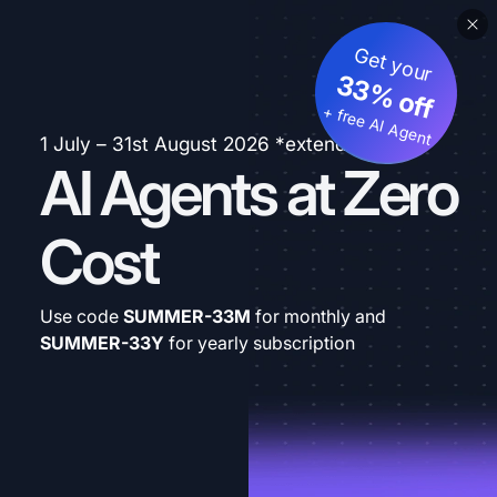
Get your
33% off
+ free AI Agent
1 July – 31st August 2026 *extended
AI Agents at Zero
Cost
Use code
SUMMER-33M
for monthly and
SUMMER-33Y
for yearly subscription