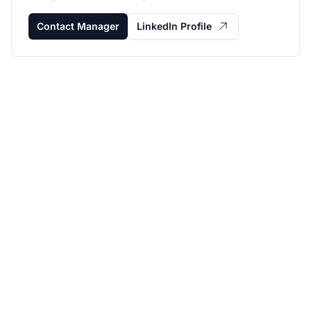
Contact Manager
LinkedIn Profile
Fai crescere il tuo
programma di
affiliazione con Post