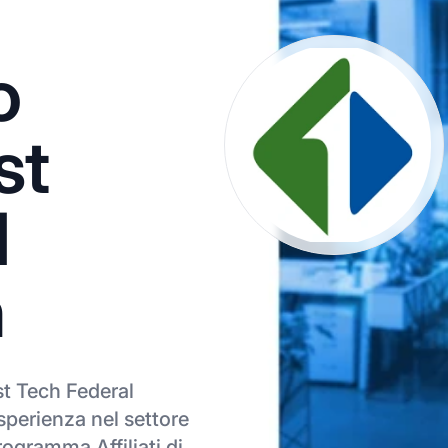
o
rst
l
n
rst Tech Federal
sperienza nel settore
rogramma Affiliati di