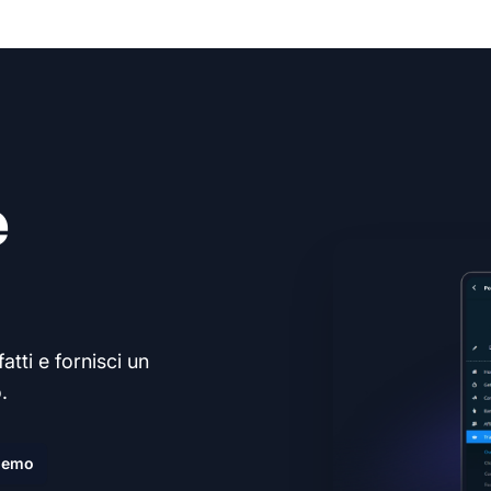
e
atti e fornisci un
.
demo