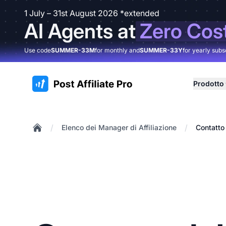
1 July – 31st August 2026 *extended
AI Agents at
Zero Cos
Use code
SUMMER-33M
for monthly and
SUMMER-33Y
for yearly subs
:site.title
Prodotto
/
/
Elenco dei Manager di Affiliazione
Contatto 
Home