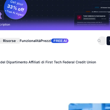
Get your
33% off
+ free AI Agent
t
cription
Risorse
Funzionalità
Prezzi
FREE AI
del Dipartimento Affiliati di First Tech Federal Credit Union