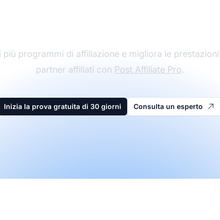
affiliazione
 più programmi di affiliazione e migliora le prestazioni
partner affiliati con
Post Affiliate Pro
.
Inizia la prova gratuita di 30 giorni
Consulta un esperto