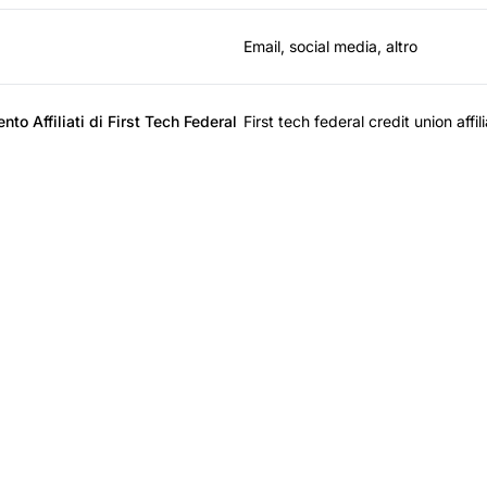
Email, social media, altro
to Affiliati di First Tech Federal
First tech federal credit union affi
l leader nel software 