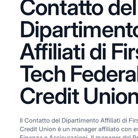
Contatto del
Dipartiment
Affiliati di Fi
Tech Federa
Credit Unio
Il Contatto del Dipartimento Affiliati di Fi
Credit Union è un manager affiliato con e
Finanza e Assicurazioni. Il manager del P