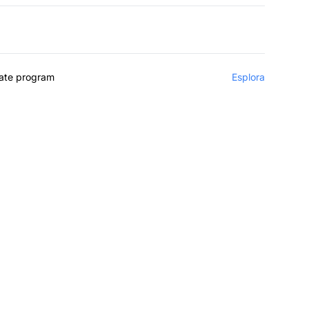
liate program
Esplora
di