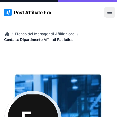
:site.title
Apr
/
/
Elenco dei Manager di Affiliazione
Home
Contatto Dipartimento Affiliati Fabletics