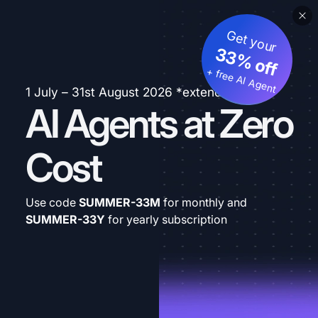
Get your
33% off
+ free AI Agent
1 July – 31st August 2026 *extended
AI Agents at Zero
Cost
Use code
SUMMER-33M
for monthly and
SUMMER-33Y
for yearly subscription