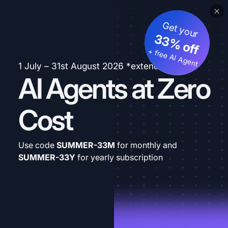
Get your
33% off
+ free AI Agent
1 July – 31st August 2026 *extended
AI Agents at Zero
Cost
Use code
SUMMER-33M
for monthly and
SUMMER-33Y
for yearly subscription