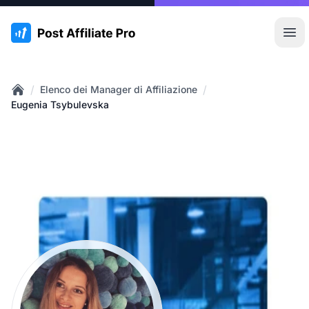
:site.title
Apr
/
/
Elenco dei Manager di Affiliazione
Home
Eugenia Tsybulevska