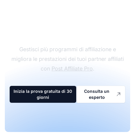
Il leader nel software di
affiliazione
Gestisci più programmi di affiliazione e
migliora le prestazioni dei tuoi partner affiliati
con
Post Affiliate Pro
.
Inizia la prova gratuita di 30
Consulta un
giorni
esperto