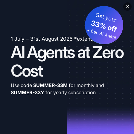
Get your
33% off
+ free AI Agent
1 July – 31st August 2026 *extended
AI Agents at Zero
Cost
Use code
SUMMER-33M
for monthly and
SUMMER-33Y
for yearly subscription