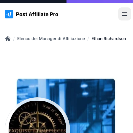
:site.title
Apr
/
/
Elenco dei Manager di Affiliazione
Ethan Richardson
Home