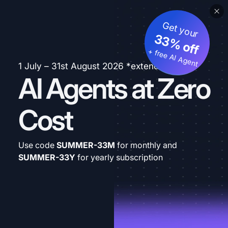
Get your
33% off
+ free AI Agent
1 July – 31st August 2026 *extended
AI Agents at Zero
Cost
Use code
SUMMER-33M
for monthly and
SUMMER-33Y
for yearly subscription