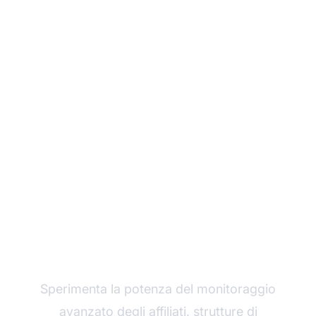
Fai crescere il tuo
programma di
affiliazione con Post
Affiliate Pro
Sperimenta la potenza del monitoraggio
avanzato degli affiliati, strutture di