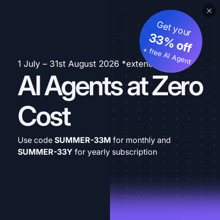
Get your
33% off
+ free AI Agent
1 July – 31st August 2026 *extended
AI Agents at Zero
Cost
Use code
SUMMER-33M
for monthly and
SUMMER-33Y
for yearly subscription