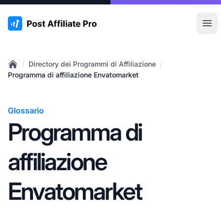
:site.title
Apr
/
/
Directory dei Programmi di Affiliazione
Home
Programma di affiliazione Envatomarket
Glossario
Programma di
affiliazione
Envatomarket