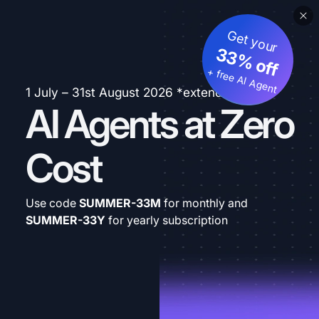
Get your
33% off
+ free AI Agent
1 July – 31st August 2026 *extended
AI Agents at Zero
Cost
Use code
SUMMER-33M
for monthly and
SUMMER-33Y
for yearly subscription