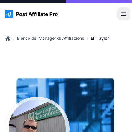
:site.title
Apr
/
/
Elenco dei Manager di Affiliazione
Eli Taylor
Home