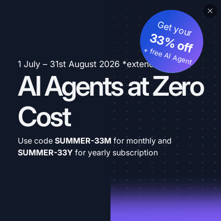
Get your
33% off
+ free AI Agent
1 July – 31st August 2026 *extended
AI Agents at Zero
Cost
Use code
SUMMER-33M
for monthly and
SUMMER-33Y
for yearly subscription