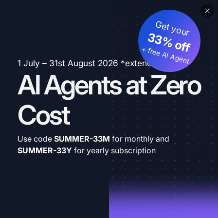
Get your
33% off
+ free AI Agent
1 July – 31st August 2026 *extended
AI Agents at Zero
Cost
Use code
SUMMER-33M
for monthly and
SUMMER-33Y
for yearly subscription