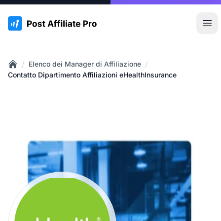
:site.title
Apr
/
/
Elenco dei Manager di Affiliazione
Home
Contatto Dipartimento Affiliazioni eHealthInsurance